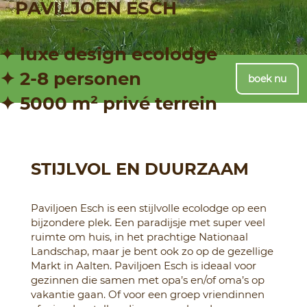
PAVILJOEN ESCH
✦ luxe design ecolodge ​
✦ 2‑8
personen ​
boek nu
✦ 5000 m² privé terrein
STIJLVOL EN DUURZAAM
Paviljoen Esch is een stijlvolle ecolodge op een
bijzondere plek. Een paradijsje met super veel
ruimte om huis, in het prachtige Nationaal
Landschap, maar je bent ook zo op de gezellige
Markt in Aalten. Paviljoen Esch is ideaal voor
gezinnen die samen met opa’s en/of oma’s op
vakantie gaan. Of voor een groep vriendinnen