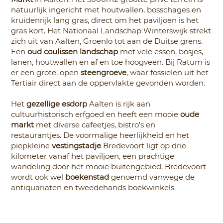
natuurlijk ingericht met houtwallen, bosschages en
kruidenrijk lang gras, direct om het paviljoen is het
gras kort. Het Nationaal Landschap Winterswijk strekt
zich uit van Aalten, Groenlo tot aan de Duitse grens.
Een
oud coulissen landschap
met vele essen, bosjes,
lanen, houtwallen en af en toe hoogveen. Bij Ratum is
er een grote, open
steengroeve
, waar fossielen uit het
Tertiair direct aan de oppervlakte gevonden worden.
Het
gezellige esdorp
Aalten is rijk aan
cultuurhistorisch erfgoed en heeft een mooie
oude
markt
met diverse cafeetjes, bistro’s en
restaurantjes. De voormalige heerlijkheid en het
piepkleine
vestingstadje
Bredevoort ligt op drie
kilometer vanaf het paviljoen, een prachtige
wandeling door het mooie buitengebied. Bredevoort
wordt ook wel
boekenstad
genoemd vanwege de
antiquariaten en tweedehands boekwinkels.