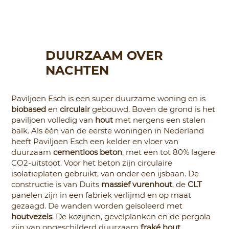
DUURZAAM OVER​
NACHTEN
Paviljoen Esch is een super duurzame woning en is
biobased
en
circulair
gebouwd. Boven de grond is het
paviljoen volledig van
hout
met nergens een stalen
balk. Als één van de eerste woningen in Nederland
heeft Paviljoen Esch een kelder en vloer van
duurzaam
cementloos beton
, met een tot 80% lagere
CO2-uitstoot. Voor het beton zijn circulaire
isolatieplaten gebruikt, van onder een ijsbaan. De
constructie is van Duits
massief vurenhout
, de
CLT
panelen zijn in een fabriek verlijmd en op maat
gezaagd. De wanden worden geïsoleerd met
houtvezels
. De kozijnen, gevelplanken en de pergola
zijn van ongeschilderd duurzaam
fraké hout
.