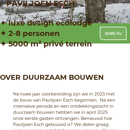
PAVILJOEN ESCH
✦ luxe design ecolodge ​
✦ 2‑8
personen ​
boek nu
✦ 5000 m² privé terrein
OVER DUURZAAM BOUWEN
Na twee jaar voorbereiding zijn we in 2023 met
de bouw van Paviljoen Esch begonnen. Na een
intensieve periode en een ontdekkingstocht in
duurzaam bouwen hebben we in april 2025
onze eerste gasten ontvangen. Benieuwd hoe
Paviljoen Esch gebouwd is? We delen graag