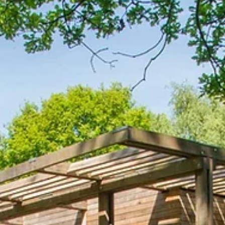
felle kleuren van de jaren '80, begon onze zoektocht
naar design van de afgelopen 40 jaar. Cruciaal daarbij:
de inrichting moest 100% circulair zijn. Jarenlang
speurden we op Marktplaats en in de kringloopwinke
om unieke 'circulaire eyecatchers' te verzamelen. We
vertellen je graag meer over het bijzondere interieur