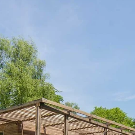
30 sep 2025
2 minuten om te lezen
Ultieme eco-lodge opent de deuren
tijdens Duurzame Huizenroute
Op zaterdag 1 november 2025 houdt ecolodge
‘Paviljoen Esch’ open huis tijdens de Nationale
Duurzame Huizenroute. Dit innovatieve project is
geselecteerd voor de Nationale Houtbouwprijs.