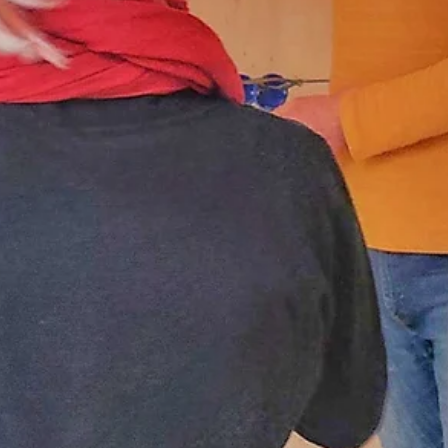
Op zoek naar de ultieme eco-lodge? Paviljoen Esch is
meer dan alleen een plek om te verblijven - het is ee
plek om je te laten inspireren! Van de architectuur en
de gebruikte materialen tot het interieur en het
slimme watergebruik; alles is gericht op een minimal
ecologische voetafdruk en maximaal comfort.
Duurzaamheid en volop genieten gaan prima samen!