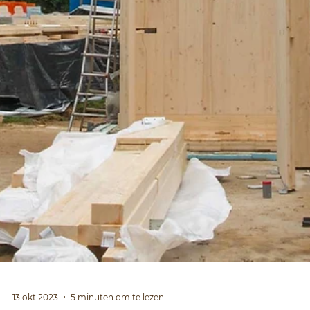
29 apr 2024
3 minuten om te lezen
Ons C-Tour verhaal
C-Tour is een Europees project over duurzaam
toeristisme. In een uitgebreid interview vertellen we
over Paviljoen Esch en ECO logies.