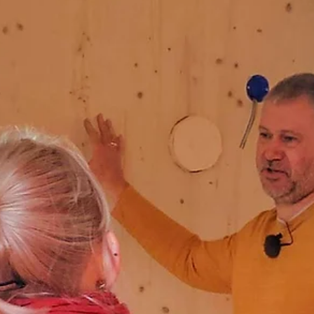
22 sep 2025
11 minuten om te lezen
Waar je hart geraakt wordt: Ontdek
waarom Paviljoen Esch de ultieme eco
lodge is!